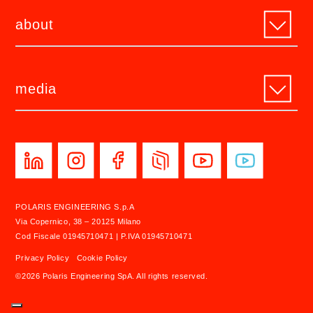
about
media
POLARIS ENGINEERING S.p.A
Via Copernico, 3​8 – 20​125 Milano
Cod Fiscale 01​945710471 | P.IVA 01​945710471
Privacy Policy
Cookie Policy
©2026 Polaris Engineering SpA. All rights reserved.