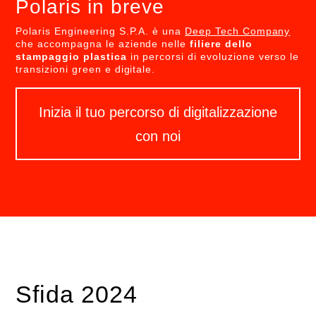
Polaris in breve
Polaris Engineering S.P.A. è una
Deep Tech Company
che accompagna le aziende nelle
filiere dello
stampaggio plastica
in percorsi di evoluzione verso le
transizioni green e digitale.
Inizia il tuo percorso di digitalizzazione
con noi
Sfida 2024