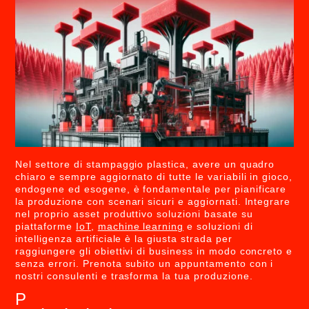
Nel settore di stampaggio plastica, avere un quadro
chiaro e sempre aggiornato di tutte le variabili in gioco,
endogene ed esogene, è fondamentale per pianificare
la produzione con scenari sicuri e aggiornati. Integrare
nel proprio asset produttivo soluzioni basate su
piattaforme
IoT
,
machine learning
e soluzioni di
intelligenza artificiale è la giusta strada per
raggiungere gli obiettivi di business in modo concreto e
senza errori. Prenota subito un appuntamento con i
nostri consulenti e trasforma la tua produzione.
P