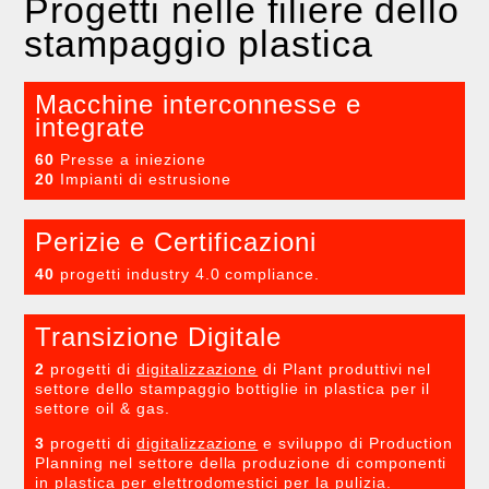
Progetti nelle filiere dello
stampaggio plastica
Macchine interconnesse e
integrate
60
Presse a iniezione
20
Impianti di estrusione
Perizie e Certificazioni
40
progetti industry 4.0 compliance.
Transizione Digitale
2
progetti di
digitalizzazione
di Plant produttivi nel
settore dello stampaggio bottiglie in plastica per il
settore oil & gas.
3
progetti di
digitalizzazione
e sviluppo di Production
Planning nel settore della produzione di componenti
in plastica per elettrodomestici per la pulizia.