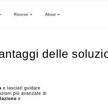
Risorse
About
vantaggi delle soluzi
a
e lasciati guidare
luzioni più avanzate di
lazione
e