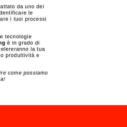
tattato da uno dei
dentificare le
are i tuoi processi
le tecnologie
ng
è in grado di
celereranno la tua
o produttività e
rire come possiamo
da!